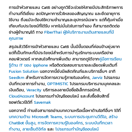
การเข้าหัวสายแลน Cat6 อย่างถูกวิธีจะช่วยให้สายมีประสิทธิภาพการ
ทำงานที่ดีเยี่ยม ลดปัญหาการรั่วไหลของสัญญาณ และยืดอายุการ
ใช้งาน ถึงแม้จะต้องใช้ความชำนาญและอุปกรณ์เฉพาะ แต่ก็คุ้มค่าเมื่อ
เทียบกับประโยชน์ที่ได้รับ หากไม่มั่นใจในการทำเอง ก็สามารถติดต่อ
ช่างผู้ชำนาญได้ ทาง
FiberThai ผู้ให้บริการงานเดินสายแลนที่มี
คุณภาพ
สรุปแล้ววิธีการเข้าหัวสายแลน Cat6 นั้นมีขั้นตอนที่ค่อนข้างยุ่งยาก
แต่ก็เป็นทักษะที่มีประโยชน์สำหรับการบำรุงรักษาระบบเครือข่าย
คอมพิวเตอร์ หากสนใจศึกษาเพิ่มเติม สามารถดูได้จาก
คู่มือการเรียน
รู้ด้าน IT ของ ipphone
หรือติดต่อสอบถามรายละเอียดเพิ่มเติมที่
Fusion Solution
นอกจากนี้ยังมีผลิตภัณฑ์และบริการอื่นๆ อาทิ
Seedkm
สำหรับการจัดการความรู้ภายในองค์กร,
Jarviz
โปรแกรม
บันทึกเวลาการทำงาน,
OPTIMISTIC
โปรแกรมบริหารงานบุคคลและ
เงินเดือน,
Veracity
บริการลงลายมือชื่ออิเล็กทรอนิกส์,
CloudAccount
โปรแกรมทำบัญชีออนไลน์ และสั่งซื้อลิขสิทธิ์
ซอฟต์แวร์ได้ที่
Savemak
นอกจากนี้ ท่านยังสามารถอ่านบทความหรือเนื้อหาด้านไอทีอื่นๆ ได้ที่
บทความด้าน Microsoft Teams
,
ระบบการประชุมทางวีดีโอ
,
สร้าง
ChatBot ขั้นสูง
,
การจัดการความรู้ในองค์กร
,
ระบบบันทึกเวลา
ทำงาน
,
ลายเซ็นดิจิทัล
และ
โปรแกรมทำบัญชีออนไลน์