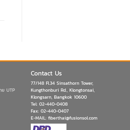
Contact Us
77/148 Fl.34 Sinsathorn Tower,
าย UTP
Kungthonburi Rd., Klongtonsai,
Klongsarn, Bangkok 10600
Tel: 02-440-0408
Fax: 02-440-0407
E-MAIL: fiberthai@fusionsol.com