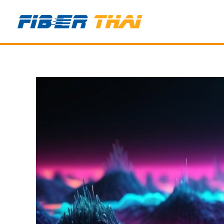
Skip
to
content