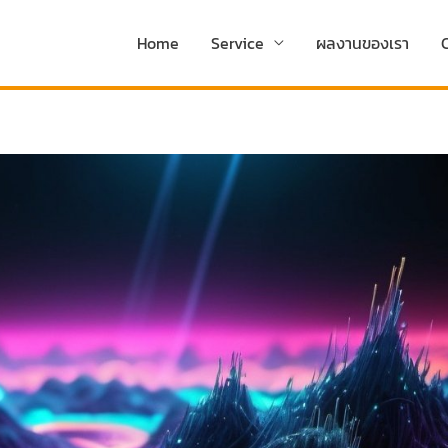
Home
Service
ผลงานของเรา
C