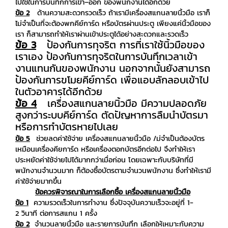
ไปใช้ในการบันทึกการเข้า–ออก ของพนักงานได้อีกด้วย
ข้อ 2
ด้านความสะดวกรวดเร็ว ถ้าเรามีเครื่องสแกนลายนิ้วมือ เราก็
ไม่จำเป็นที่จะต้องพกคีย์การ์ด หรือบัตรผ่านประตู เพียงแค่นิ้วมือของ
เรา ก็สามารถทำให้เราผ่านเข้าประตูได้อย่างสะดวกและรวดเร็ว
ข้อ 3
ป้องกันการทุจริต การที่เราใช้นิ้วมือของ
เราเอง ป้องกันการทุจริตในการบันทึกเวลาเข้า
งานแทนกันของพนักงาน นอกจากนั้นยังสามารถ
ป้องกันการขโมยคีย์การ์ด เพื่อแอบลักลอบเข้าไป
ในตัวอาคารได้อีกด้วย
ข้อ 4
เครื่องสแกนลายนิ้วมือ มีความปลอดภัย
สูงกว่าระบบคีย์การ์ด ตัดปัญหาการลืมนำบัตรมา
หรือการทำบัตรหายไปเลย
ข้อ 5
ช่วยลดค่าใช้จ่าย เครื่องสแกนลายนิ้วมือ /ม่จำเป็นต้องบัตร
เหมือนเครื่องคียการ์ด หรือเครื่องตอกบัตรอีกต่อไป จึงทำให้เรา
ประหยัดค่าใช้จ่ายไปได้มากกว่าเมื่อก่อน โดยเฉพาะกับบริษัทที่มี
พนักงานจำนวนมาก ก็ต้องซื้อบัตรตามจำนวนพนักงาน ซึ่งทำให้เรามี
ค่าใช้จ่ายมากขึ้น
ข้อควรพิจารณาในการเลือกซื้อ เครื่องสแกนลายนิ้วมือ
ข้อ 1
ความรวดเร็วในการทำงาน ซึ่งปัจจุบันความเร็วจะอยู่ที่ 1-
2 วินาที ต่อการสแกน 1 ครั้ง
ข้อ 2
จำนวนลายนิ้วมือ และรายการบันทึก เลือกให้เหมาะกับความ