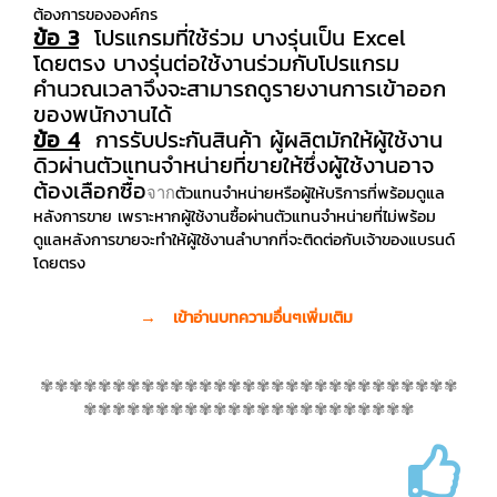
ต้องการขององค์กร
ข้อ 3
โปรแกรมที่ใช้ร่วม บางรุ่นเป็น Excel
โดยตรง บางรุ่นต่อใช้งานร่วมกับโปรแกรม
คำนวณเวลาจึงจะสามารถดูรายงานการเข้าออก
ของพนักงานได้
ข้อ 4
การรับประกันสินค้า ผู้ผลิตมักให้ผู้ใช้งาน
ดิวผ่านตัวแทนจำหน่ายที่ขายให้ซึ่งผู้ใช้งานอาจ
ต้องเลือกซื้อ
ตัวแทนจำหน่ายหรือผู้ให้บริการที่พร้อมดูแล
จาก
หลังการขาย เพราะหากผู้ใช้งานซื้อผ่านตัวแทนจำหน่ายที่ไม่พร้อม
ดูแลหลังการขายจะทำให้ผู้ใช้งานลำบากที่จะติดต่อกับเจ้าของแบรนด์
โดยตรง
→
เข้าอ่านบทความอื่นๆเพิ่มเติม
✾✾✾✾✾✾✾✾✾✾✾✾✾✾✾✾✾✾✾✾✾✾✾✾✾✾✾✾✾
✾✾✾✾✾✾✾✾✾✾✾✾✾✾✾✾✾✾✾✾✾✾✾