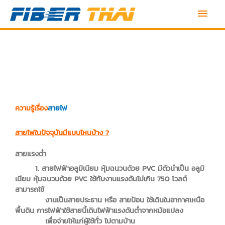
Skip
Main
to
content
Men
ความรู้เรื่อง
สายไฟ
สายไฟในปัจจุบันมีแบบไหนบ้าง
?
สายแรงต่ำ
1. สายไฟฟ้าอลูมิเนียม หุ้มฉนวนด้วย PVC มีตัวนำเป็น อลูมิ
เนียม หุ้มฉนวนด้วย PVC ใช้กับงานแรงดันไม่เกิน 750 โวลต์
สามารถใช้
งานเป็นสายประธาน หรือ สายป้อน ใช้เดินในอากาศเหนือ
พื้นดิน การไฟฟ้าใช้สายนี้เดินไฟฟ้าแรงดันต่ำจากหม้อแปลง
เพื่อจ่ายให้แก่ผู้ใช้ทั่ว ไปตามบ้าน