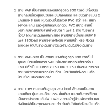
สาย VAF เป็นสายทนแรงดันได้สูงสุด 300 โวลต์ มีทั้งชนิด
สายกลมเดี่ยวหุ้มฉนวนและมีเปลือกนอก และชนิดสายแบน 2
แกนหรือ 3 แกน หุ้มฉนวนชั้นในด้วย PVC สีดำ และ สีเทา
อย่างละแกน แล้วหุ้มเปลือกนอกด้วย PVC สีขาว สายนี้
เหมาะกับการใช้เดินสายสำหรับไฟ 1 เฟส 2 สาย ในอาคาร
ทั่วไป โดยการเดินลอยเกาะผนัง ห้ามใช้สายนี้กับระบบไฟ 3
เฟส 380โวลต์ ห้ามร้อยท่อฝังดิน ห้ามแช่น้ำ หรือ ฝังดิน
โดยตรง เดินในรางเดินสายได้แต่ห้ามเดินในช่องเดินสาย
สาย VAF-GRD เป็นสายทนแรงดันสูงสุด 300 โวลต์ มี
คุณสมบัติเหมือนสาย VAF เพียงเพิ่มสายดินเข้ามาอีก 1
แกน มีทั้งเป็นแบบสาย 2 แกน และ 3 แกน ใช้งานในการเดิน
สายไฟฟ้าภายในบริเวณบ้านทั่วไป ห้ามร้อยท่อฝังดิน หรือ
ห้ามใช้เดินฝังดินโดยตรง
สาย THW ทนแรงดันสูงสุด 750 โวลต์ ลักษณะเป็นสาย
แกนเดียว หุ้มฉนวนด้วย PVC ชั้นเดียว เหมาะกับการใช้งาน
เป็นสายประธาน เดินไฟ 1 เฟส 2 สายเข้าสู่บ้านพักอาศัย และ
ยังนิยมใช้เป็นสายวงจรย่อย สำหรับเดินไฟในท่อฝังผนัง หรือ