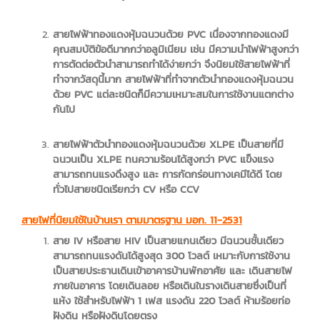
สายไฟฟ้าทองแดงหุ้มฉนวนด้วย PVC เนื่องจากทองแดงมี
คุณสมบัติข้อดีมากกว่าอลูมิเนียม เช่น มีความนำไฟฟ้าสูงกว่า
การตัดต่อตัวนำสามารถทำได้ง่ายกว่า จึงนิยมใช้สายไฟฟ้าที่
ทำจากวัสดุนี้มาก สายไฟฟ้าที่ทำจากตัวนำทองแดงหุ้มฉนวน
ด้วย PVC แต่ละชนิดก็มีความเหมาะสมในการใช้งานแตกต่าง
กันไป
สายไฟฟ้าตัวนำทองแดงหุ้มฉนวนด้วย XLPE เป็นสายที่มี
ฉนวนเป็น XLPE ทนความร้อนได้สูงกว่า PVC แข็งแรง
สามารถทนแรงดึงสูง และ การกัดกร่อนทางเคมีได้ดี โดย
ทั่วไปสายชนิดเรียกว่า CV หรือ CCV
สายไฟที่นิยมใช้ในบ้านเรา ตามมาตรฐาน มอก.
11-2531
สาย IV หรือสาย HIV เป็นสายแกนเดียว มีฉนวนชั้นเดียว
สามารถทนแรงดันได้สูงสุด 300 โวลต์ เหมาะกับการใช้งาน
เป็นสายประธานเดินเข้าอาคารบ้านพักอาศัย และ เดินสายไฟ
ภายในอาคาร โดยเดินลอย หรือเดินในรางเดินสายซึ่งเป็นที่
แห้ง ใช้สำหรับไฟฟ้า 1 เฟส แรงดัน 220 โวลต์ ห้ามร้อยท่อ
ฝังดิน หรือฝังดินโดยตรง